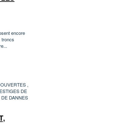
osent encore
s troncs
e...
COUVERTES ,
ESTIGES DE
E DE DANNES
T,