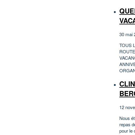
QUE
VAC
30 mai 
TOUS 
ROUTE
VACANC
ANNIV
ORGAN
CLIN
BER
12 nove
Nous ét
repas d
pour le