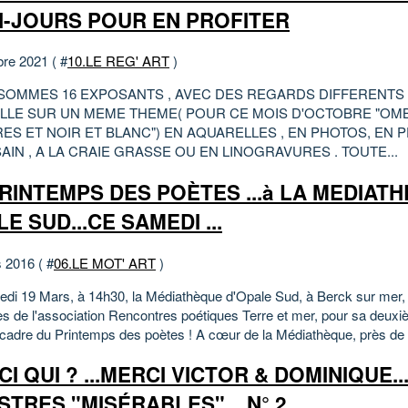
I-JOURS POUR EN PROFITER
bre 2021 ( #
10.LE REG' ART
)
SOMMES 16 EXPOSANTS , AVEC DES REGARDS DIFFERENTS
ILLE SUR UN MEME THEME( POUR CE MOIS D'OCTOBRE "OM
ES ET NOIR ET BLANC") EN AQUARELLES , EN PHOTOS, EN P
AIN , A LA CRAIE GRASSE OU EN LINOGRAVURES . TOUTE...
RINTEMPS DES POÈTES ...à LA MEDIATH
E SUD...CE SAMEDI ...
 2016 ( #
06.LE MOT' ART
)
di 19 Mars, à 14h30, la Médiathèque d'Opale Sud, à Berck sur mer, a
 de l'association Rencontres poétiques Terre et mer, pour sa deuxi
 cadre du Printemps des poètes ! ​A cœur de la Médiathèque, près de 
I QUI ? ...MERCI VICTOR & DOMINIQUE.
STRES "MISÉRABLES" ...N° 2