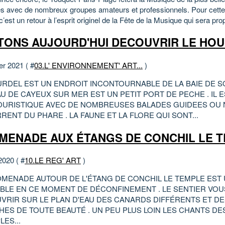
s avec de nombreux groupes amateurs et professionnels. Pour cette
 c’est un retour à l’esprit originel de la Fête de la Musique qui sera pro
TONS AUJOURD'HUI DECOUVRIR LE HO
er 2021 ( #
03.L' ENVIRONNEMENT' ART...
)
URDEL EST UN ENDROIT INCONTOURNABLE DE LA BAIE DE S
 DE CAYEUX SUR MER EST UN PETIT PORT DE PECHE . IL E
TOURISTIQUE AVEC DE NOMBREUSES BALADES GUIDEES OU 
ENT DU PHARE . LA FAUNE ET LA FLORE QUI SONT...
MENADE AUX ÉTANGS DE CONCHIL LE 
2020 ( #
10.LE REG' ART
)
OMENADE AUTOUR DE L'ÉTANG DE CONCHIL LE TEMPLE ES
BLE EN CE MOMENT DE DÉCONFINEMENT . LE SENTIER VOUS
VRIR SUR LE PLAN D'EAU DES CANARDS DIFFÉRENTS ET DE
HES DE TOUTE BEAUTÉ . UN PEU PLUS LOIN LES CHANTS DE
LES...