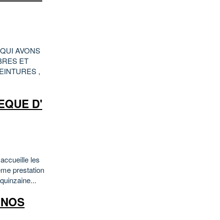
 QUI AVONS
BRES ET
EINTURES ,
EQUE D'
ccueille les
ème prestation
quinzaine...
..NOS