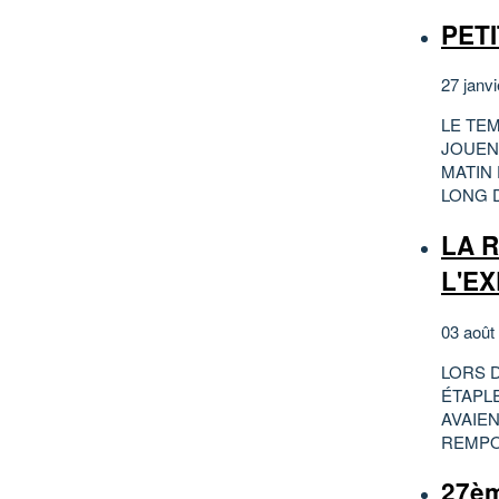
PETI
27 janv
LE TE
JOUEN
MATIN 
LONG D
LA R
L'E
03 août
LORS D
ÉTAPL
AVAIEN
REMPO
27è