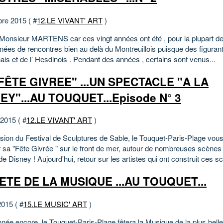
bre 2015 ( #
12.LE VIVANT' ART
)
 Monsieur MARTENS car ces vingt années ont été , pour la plupart des
nnées de rencontres bien au delà du Montreuillois puisque des figuran
is et de l’ Hesdinois . Pendant des années , certains sont venus...
FÊTE GIVREE" ...UN SPECTACLE "A LA
EY"...AU TOUQUET...Episode N° 3
 2015 ( #
12.LE VIVANT' ART
)
sion du Festival de Sculptures de Sable, le Touquet-Paris-Plage vous 
r sa "Fête Givrée " sur le front de mer, autour de nombreuses scènes
 Disney ! Aujourd'hui, retour sur les artistes qui ont construit ces sc
ETE DE LA MUSIQUE ...AU TOUQUET...
2015 ( #
15.LE MUSIC' ART
)
nnée encore, le Touquet-Paris-Plage fêtera la Musique de la plus bell