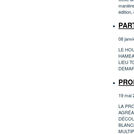
manière
édition,
PAR
08 janvi
LE HO
HAMEAU
LIEU 
DEMARR
PRO
19 mai 
LA PR
AGRÉA
DÉCOU
BLANC
MULTIP