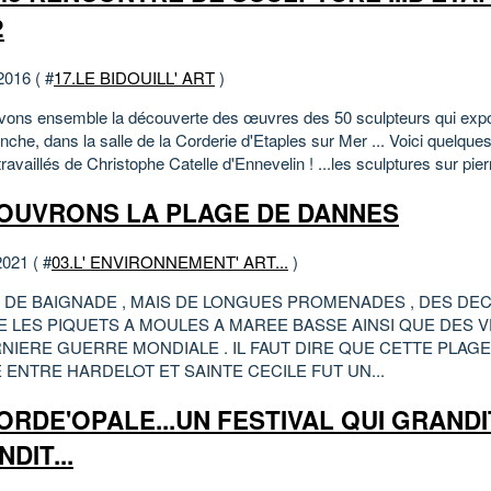
2
2016 ( #
17.LE BIDOUILL' ART
)
vons ensemble la découverte des œuvres des 50 sculpteurs qui exp
che, dans la salle de la Corderie d'Etaples sur Mer ... Voici quelque
travaillés de Christophe Catelle d'Ennevelin ! ...les sculptures sur pierr
OUVRONS LA PLAGE DE DANNES
2021 ( #
03.L' ENVIRONNEMENT' ART...
)
AS DE BAIGNADE , MAIS DE LONGUES PROMENADES , DES DE
 LES PIQUETS A MOULES A MAREE BASSE AINSI QUE DES V
RNIERE GUERRE MONDIALE . IL FAUT DIRE QUE CETTE PLAG
 ENTRE HARDELOT ET SAINTE CECILE FUT UN...
RDE'OPALE...UN FESTIVAL QUI GRANDI
DIT...