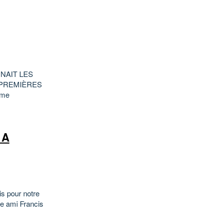
NAIT LES
 PREMIÈRES
éme
 A
s pour notre
re ami Francis