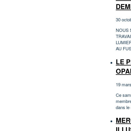
DEM
30 octo
NOUS 
TRAVA
LUMIER
AU FUS
LE P
OPAL
19 mars
Ce same
membres
dans le
MERC
ILLU