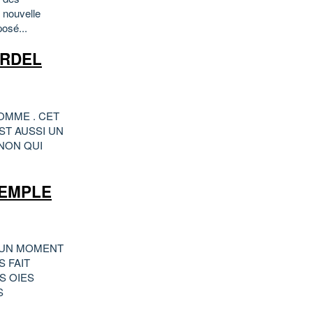
 nouvelle
posé...
URDEL
OMME . CET
ST AUSSI UN
NON QUI
TEMPLE
T UN MOMENT
 FAIT
S OIES
S