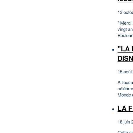
13 octo
" Merci
vingt a
Boulonna
"LA 
DISN
15 août
A l’occa
célébre
Monde de
LA F
18 juin 
Cette a