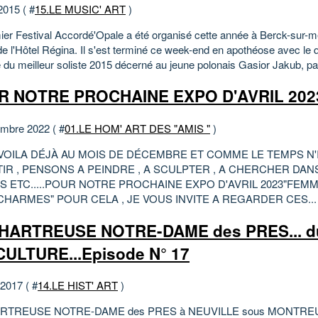
2015 ( #
15.LE MUSIC' ART
)
ier Festival Accordé'Opale a été organisé cette année à Berck-sur-m
de l'Hôtel Régina. Il s'est terminé ce week-end en apothéose avec le 
 du meilleur soliste 2015 décerné au jeune polonais Gasior Jakub, pa
R NOTRE PROCHAINE EXPO D'AVRIL 202
mbre 2022 ( #
01.LE HOM' ART DES "AMIS "
)
VOILA DÉJÀ AU MOIS DE DÉCEMBRE ET COMME LE TEMPS N'
IR , PENSONS A PEINDRE , A SCULPTER , A CHERCHER DAN
S ETC.....POUR NOTRE PROCHAINE EXPO D'AVRIL 2023"FEM
CHARMES" POUR CELA , JE VOUS INVITE A REGARDER CES...
CHARTREUSE NOTRE-DAME des PRES... d
 CULTURE...Episode N° 17
 2017 ( #
14.LE HIST' ART
)
RTREUSE NOTRE-DAME des PRES à NEUVILLE sous MONTREUIL ,