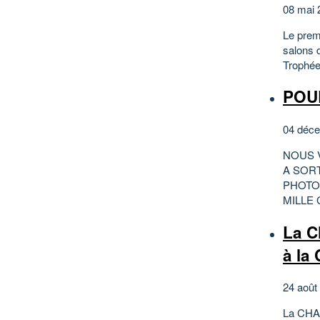
08 mai 
Le prem
salons 
Trophée
POU
04 déce
NOUS 
A SORT
PHOTO
MILLE 
La 
à la
24 août
La CHA