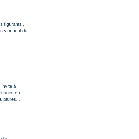
 figurants ,
ts viennent du
invite à
 issues du
ulptures...
e des