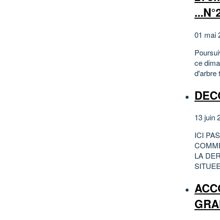
...N°
01 mai 
Poursui
ce diman
d'arbre 
DEC
13 juin 
ICI P
COMME
LA DE
SITUEE
ACCO
GRAN