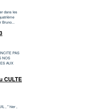
er dans les
quatrième
r Bruno...
3
INCITE PAS
S NOS
MES AUX
u CULTE
 " hier ,