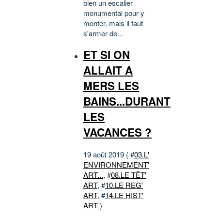
bien un escalier
monumental pour y
monter, mais il faut
s'armer de...
ET SI ON
ALLAIT A
MERS LES
BAINS...DURANT
LES
VACANCES ?
19 août 2019 ( #
03.L'
ENVIRONNEMENT'
ART...
, #
08.LE TÊT'
ART
, #
10.LE REG'
ART
, #
14.LE HIST'
ART
)