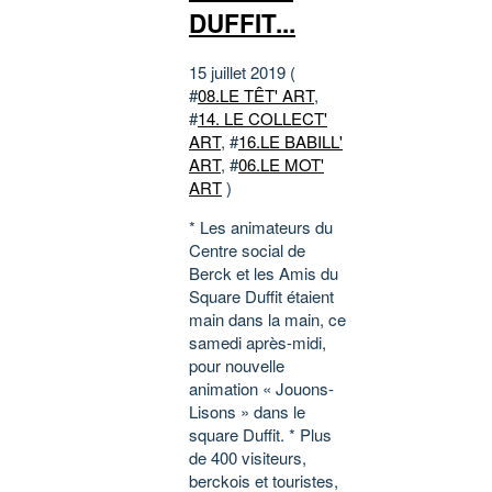
DUFFIT...
15 juillet 2019 (
#
08.LE TÊT' ART
,
#
14. LE COLLECT'
ART
, #
16.LE BABILL'
ART
, #
06.LE MOT'
ART
)
* Les animateurs du
Centre social de
Berck et les Amis du
Square Duffit étaient
main dans la main, ce
samedi après-midi,
pour nouvelle
animation « Jouons-
Lisons » dans le
square Duffit. * Plus
de 400 visiteurs,
berckois et touristes,