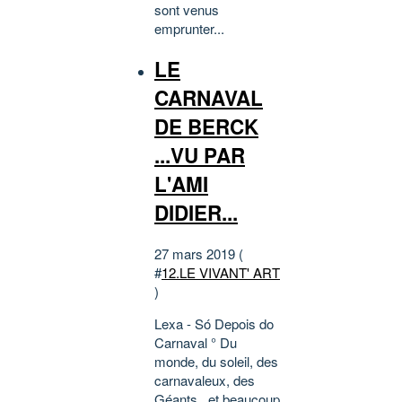
sont venus
emprunter...
LE
CARNAVAL
DE BERCK
...VU PAR
L'AMI
DIDIER...
27 mars 2019 (
#
12.LE VIVANT' ART
)
Lexa - Só Depois do
Carnaval ° Du
monde, du soleil, des
carnavaleux, des
Géants...et beaucoup