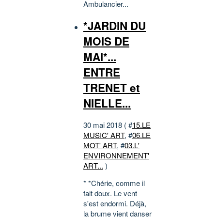
Ambulancier...
*JARDIN DU
MOIS DE
MAI*...
ENTRE
TRENET et
NIELLE...
30 mai 2018 ( #
15.LE
MUSIC' ART
, #
06.LE
MOT' ART
, #
03.L'
ENVIRONNEMENT'
ART...
)
* *Chérie, comme il
fait doux. Le vent
s'est endormi. Déjà,
la brume vient danser