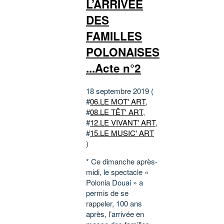
L’ARRIVÉE
DES
FAMILLES
POLONAISES
...Acte n°2
18 septembre 2019 (
#
06.LE MOT' ART
,
#
08.LE TÊT' ART
,
#
12.LE VIVANT' ART
,
#
15.LE MUSIC' ART
)
* Ce dimanche après-
midi, le spectacle «
Polonia Douai » a
permis de se
rappeler, 100 ans
après, l’arrivée en