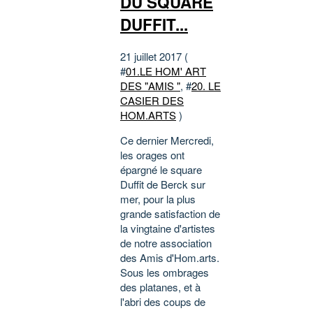
DU SQUARE
DUFFIT...
21 juillet 2017 (
#
01.LE HOM' ART
DES "AMIS "
, #
20. LE
CASIER DES
HOM.ARTS
)
Ce dernier Mercredi,
les orages ont
épargné le square
Duffit de Berck sur
mer, pour la plus
grande satisfaction de
la vingtaine d'artistes
de notre association
des Amis d'Hom.arts.
Sous les ombrages
des platanes, et à
l'abri des coups de