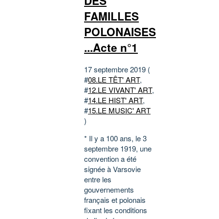
DES
FAMILLES
POLONAISES
...Acte n°1
17 septembre 2019 (
#
08.LE TÊT' ART
,
#
12.LE VIVANT' ART
,
#
14.LE HIST' ART
,
#
15.LE MUSIC' ART
)
* Il y a 100 ans, le 3
septembre 1919, une
convention a été
signée à Varsovie
entre les
gouvernements
français et polonais
fixant les conditions