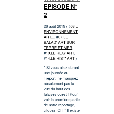
EPISODE N°
2
26 août 2019 ( #
03.L'
ENVIRONNEMENT'
ART...
, #
07.LE
BALAD' ART SUR
TERRE ET MER
,
#
10.LE REG' ART
,
#
14.LE HIST' ART
)
* Si vous allez durant
une journée au
Tréport, ne manquez
absolument pas la
vue du haut des
falaises ouest ! Pour
voir la première partie
de notre reportage,
cliquez ICI ! * Il existe