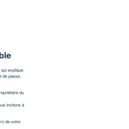
ble
qui explique
ot de passe,
opriétaire du
ous invitons à
ci de votre