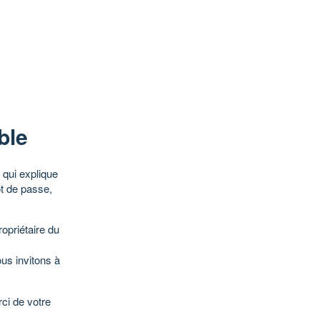
ble
qui explique
ot de passe,
opriétaire du
ous invitons à
ci de votre