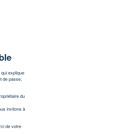
ble
qui explique
ot de passe,
opriétaire du
ous invitons à
ci de votre