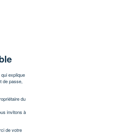
ble
qui explique
ot de passe,
opriétaire du
ous invitons à
ci de votre