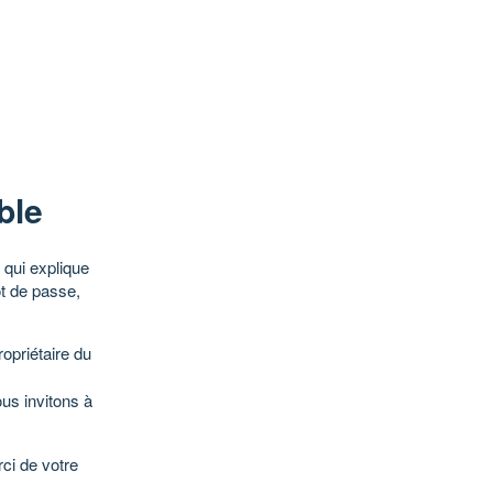
ble
qui explique
ot de passe,
opriétaire du
ous invitons à
ci de votre