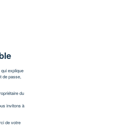
ble
qui explique
ot de passe,
opriétaire du
ous invitons à
ci de votre