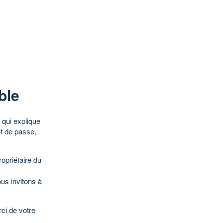
ble
qui explique
ot de passe,
opriétaire du
ous invitons à
ci de votre