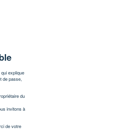
ble
qui explique
ot de passe,
opriétaire du
ous invitons à
ci de votre