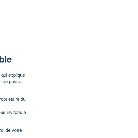
ble
qui explique
ot de passe,
opriétaire du
ous invitons à
ci de votre