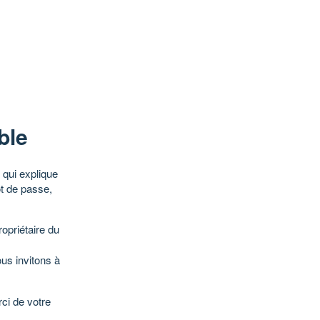
ble
qui explique
ot de passe,
opriétaire du
ous invitons à
ci de votre