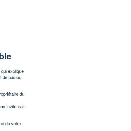
ble
qui explique
ot de passe,
opriétaire du
ous invitons à
ci de votre