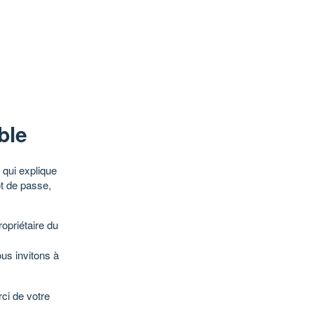
ble
qui explique
ot de passe,
opriétaire du
ous invitons à
ci de votre