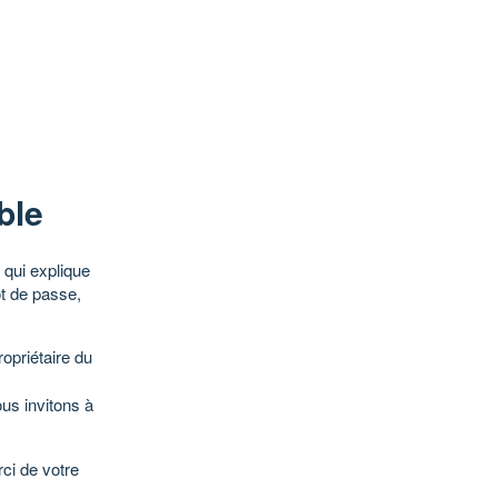
ble
qui explique
ot de passe,
opriétaire du
ous invitons à
ci de votre