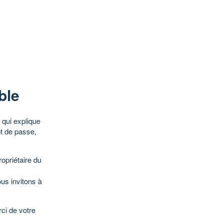
ble
qui explique
ot de passe,
opriétaire du
ous invitons à
ci de votre