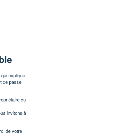
ble
qui explique
ot de passe,
opriétaire du
ous invitons à
ci de votre