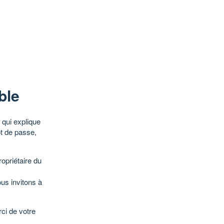
ble
qui explique
ot de passe,
opriétaire du
ous invitons à
ci de votre