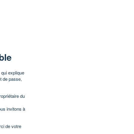
ble
qui explique
ot de passe,
opriétaire du
ous invitons à
ci de votre