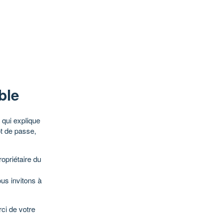
ble
qui explique
ot de passe,
opriétaire du
ous invitons à
ci de votre