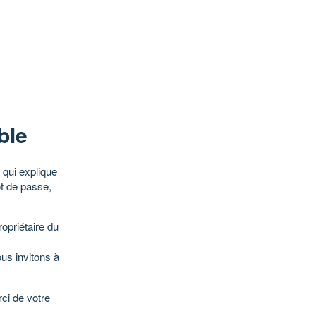
ble
qui explique
ot de passe,
opriétaire du
ous invitons à
ci de votre