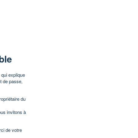
ble
qui explique
ot de passe,
opriétaire du
ous invitons à
ci de votre