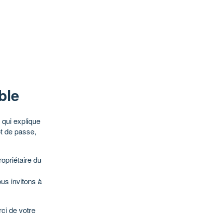
ble
qui explique
ot de passe,
opriétaire du
ous invitons à
ci de votre