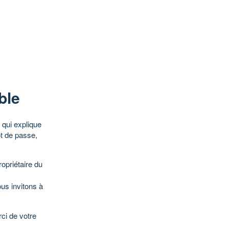
ble
qui explique
ot de passe,
opriétaire du
ous invitons à
ci de votre