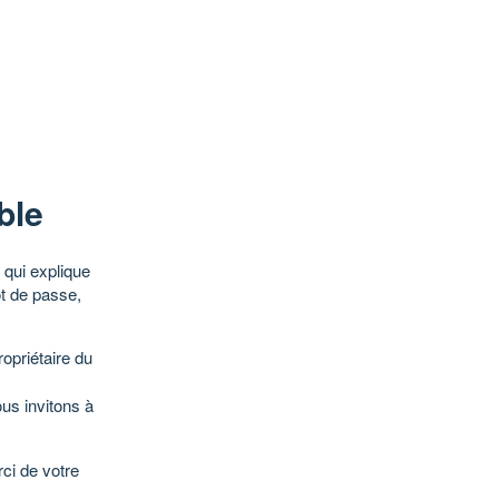
ble
qui explique
ot de passe,
opriétaire du
ous invitons à
ci de votre