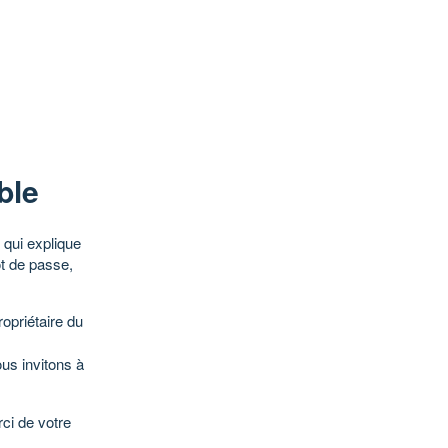
ble
qui explique
ot de passe,
opriétaire du
ous invitons à
ci de votre