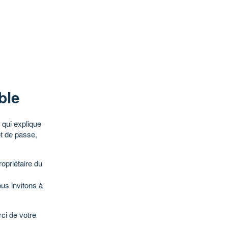
ble
qui explique
ot de passe,
opriétaire du
ous invitons à
ci de votre