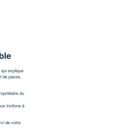
ble
qui explique
ot de passe,
opriétaire du
ous invitons à
ci de votre