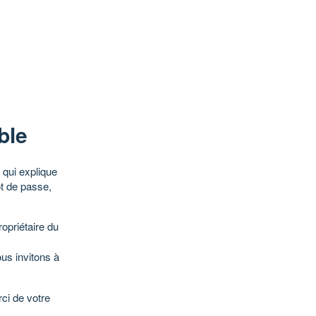
ble
qui explique
ot de passe,
opriétaire du
ous invitons à
ci de votre