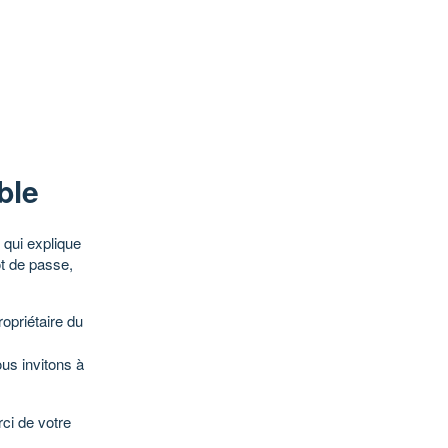
ble
qui explique
ot de passe,
opriétaire du
ous invitons à
ci de votre