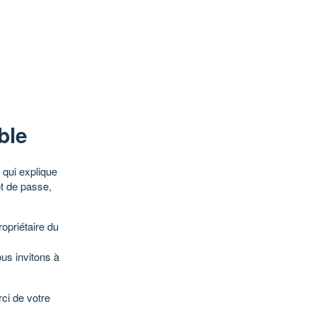
ble
qui explique
ot de passe,
opriétaire du
ous invitons à
ci de votre