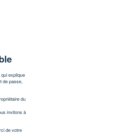
ble
qui explique
ot de passe,
opriétaire du
ous invitons à
ci de votre