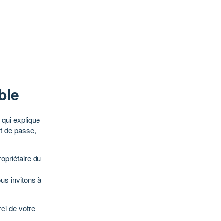
ble
qui explique
ot de passe,
opriétaire du
ous invitons à
ci de votre