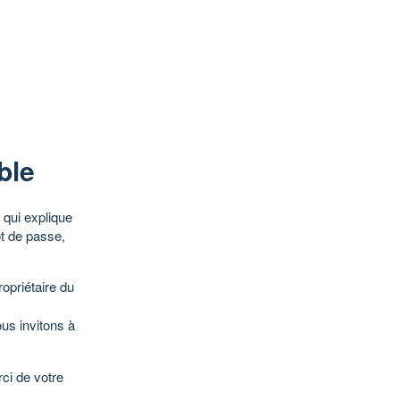
ble
qui explique
ot de passe,
opriétaire du
ous invitons à
ci de votre