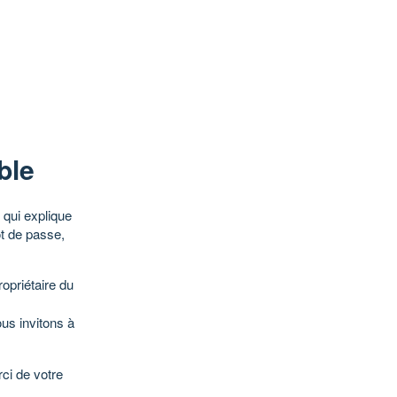
ble
qui explique
ot de passe,
opriétaire du
ous invitons à
ci de votre