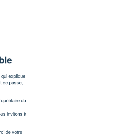
ble
qui explique
ot de passe,
opriétaire du
ous invitons à
ci de votre