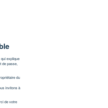
ble
qui explique
ot de passe,
opriétaire du
ous invitons à
ci de votre