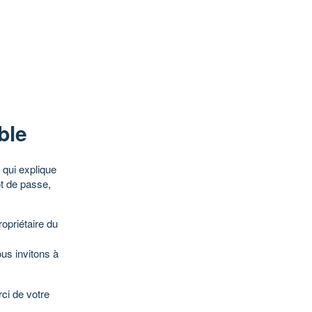
ble
qui explique
ot de passe,
opriétaire du
ous invitons à
ci de votre