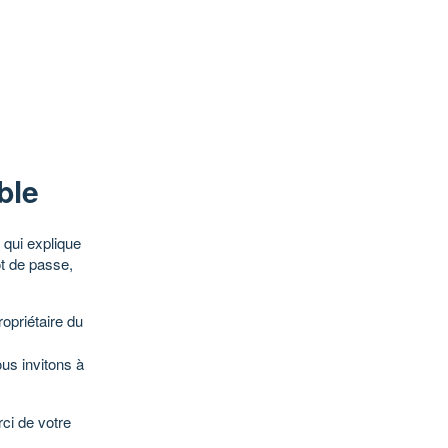
ble
qui explique
ot de passe,
opriétaire du
ous invitons à
ci de votre