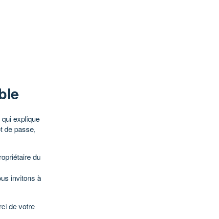
ble
qui explique
ot de passe,
opriétaire du
ous invitons à
ci de votre