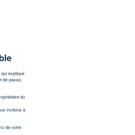
ble
qui explique
ot de passe,
opriétaire du
ous invitons à
ci de votre