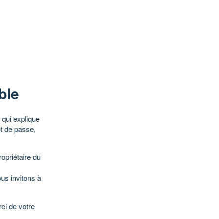
ble
qui explique
ot de passe,
opriétaire du
ous invitons à
ci de votre