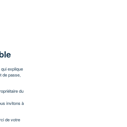
ble
qui explique
ot de passe,
opriétaire du
ous invitons à
ci de votre