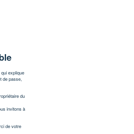
ble
qui explique
ot de passe,
opriétaire du
ous invitons à
ci de votre