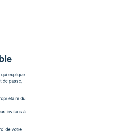
ble
qui explique
ot de passe,
opriétaire du
ous invitons à
ci de votre