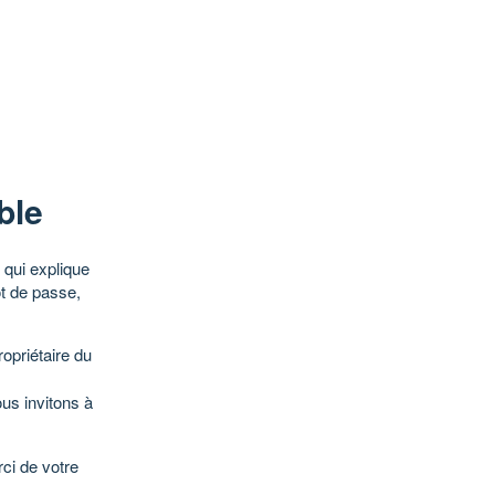
ble
qui explique
ot de passe,
opriétaire du
ous invitons à
ci de votre