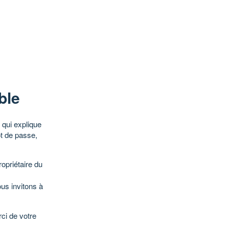
ble
qui explique
ot de passe,
opriétaire du
ous invitons à
ci de votre