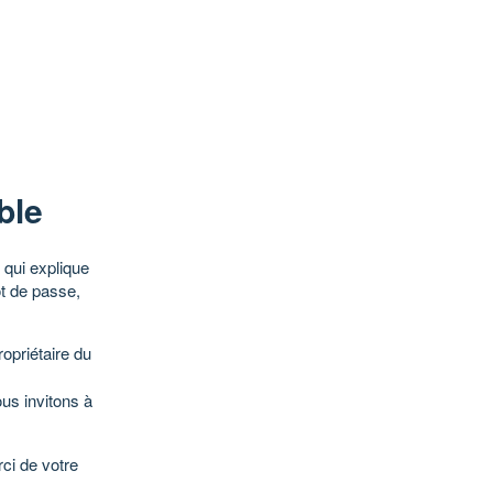
ble
qui explique
ot de passe,
opriétaire du
ous invitons à
ci de votre