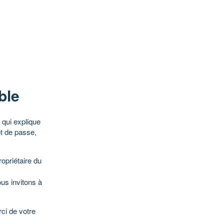
ble
qui explique
ot de passe,
opriétaire du
ous invitons à
ci de votre