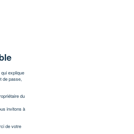
ble
qui explique
ot de passe,
opriétaire du
ous invitons à
ci de votre